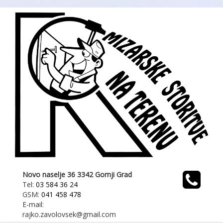
Novo naselje 36 3342 Gornji Grad
Tel:
03 584 36 24
GSM:
041 458 478
E-mail:
rajko.zavolovsek@gmail.com